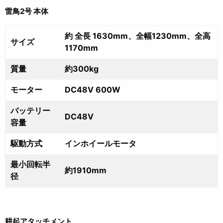
雷鳥2号 本体
約 全長 1630mm、全幅1230mm、全高
サイズ
1170mm
質量
約300kg
モーター
DC48V 600W
バッテリー
DC48V
容量
駆動方式
インホイールモータ
最小回転半
約1910mm
径
耕起アタッチメント