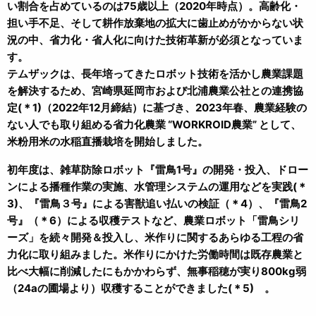
い割合を占めているのは75歳以上（2020年時点）。高齢化・
担い手不足、そして耕作放棄地の拡大に歯止めがかからない状
況の中、省力化・省人化に向けた技術革新が必須となっていま
す。
テムザックは、長年培ってきたロボット技術を活かし農業課題
を解決するため、宮崎県延岡市および北浦農業公社との連携協
定(＊1)（2022年12月締結）に基づき、2023年春、農業経験の
ない人でも取り組める省力化農業 “WORKROID農業” として、
米粉用米の水稲直播栽培を開始しました。
初年度は、雑草防除ロボット『雷鳥1号』の開発・投入、ドロー
ンによる播種作業の実施、水管理システムの運用などを実践(＊
3)、『雷鳥３号』による害獣追い払いの検証（＊4）、『雷鳥2
号』（＊6）による収穫テストなど、農業ロボット「雷鳥シリ
ーズ」を続々開発＆投入し、米作りに関するあらゆる工程の省
力化に取り組みました。米作りにかけた労働時間は既存農業と
比べ大幅に削減したにもかかわらず、無事稲穂が実り800kg弱
（24aの圃場より）収穫することができました(＊5) 。